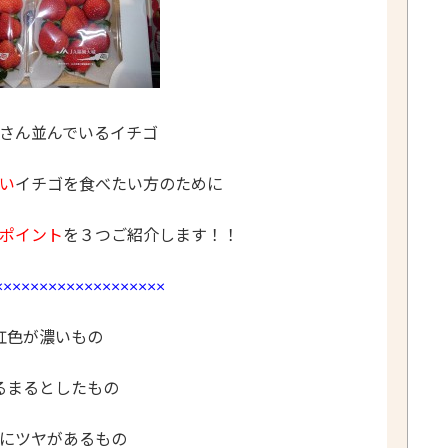
さん並んでいるイチゴ
い
イチゴを食べたい方のために
ポイント
を３つ
ご紹介します！！
×××××××××××××××××××
紅色が濃いもの
るまるとしたもの
にツヤがあるもの