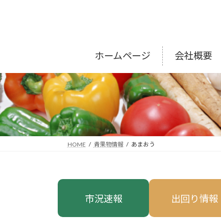
コ
ナ
ン
ビ
テ
ゲ
ン
ー
ツ
シ
ホームページ
会社概要
へ
ョ
ス
ン
キ
に
ッ
移
プ
動
HOME
青果物情報
あまおう
市況速報
出回り情報