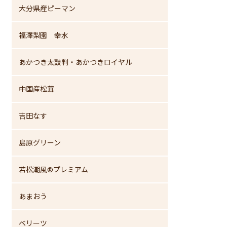
大分県産ピーマン
福澤梨園 幸水
あかつき太鼓判・あかつきロイヤル
中国産松茸
吉田なす
島原グリーン
若松潮風®プレミアム
あまおう
ベリーツ