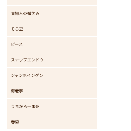
貴婦人の微笑み
そら豆
ピース
スナップエンドウ
ジャンボインゲン
海老芋
うまかろーま®
春菊