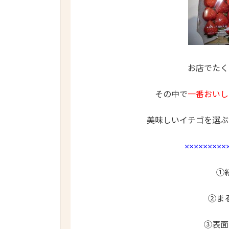
お店でたく
その中で
一番おいし
美味しいイチゴを選ぶ
×××××××××
➀
➁ま
③表面