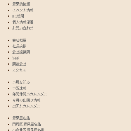
青果物情報
イベント情報
KK新聞
個人情報保護
お問い合わせ
会社概要
社長挨拶
会社組織図
沿革
関連会社
アクセス
市場を知る
市況速報
年間休開市カレンダー
今月の出回り情報
出回りカレンダー
青果屋名鑑
門司区 青果屋名鑑
小倉北区 青果屋名鑑