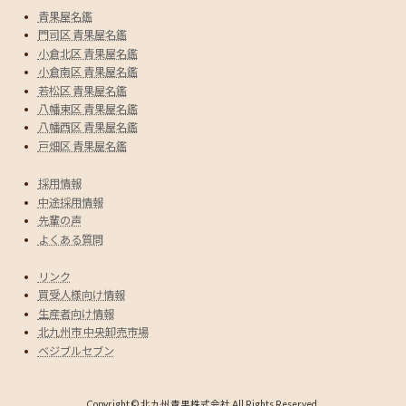
青果屋名鑑
門司区 青果屋名鑑
小倉北区 青果屋名鑑
小倉南区 青果屋名鑑
若松区 青果屋名鑑
八幡東区 青果屋名鑑
八幡西区 青果屋名鑑
戸畑区 青果屋名鑑
採用情報
中途採用情報
先輩の声
よくある質問
リンク
買受人様向け情報
生産者向け情報
北九州市 中央卸売市場
ベジブルセブン
Copyright © 北九州青果株式会社 All Rights Reserved.