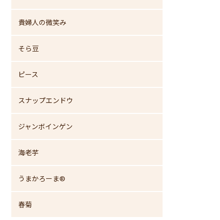
貴婦人の微笑み
そら豆
ピース
スナップエンドウ
ジャンボインゲン
海老芋
うまかろーま®
春菊