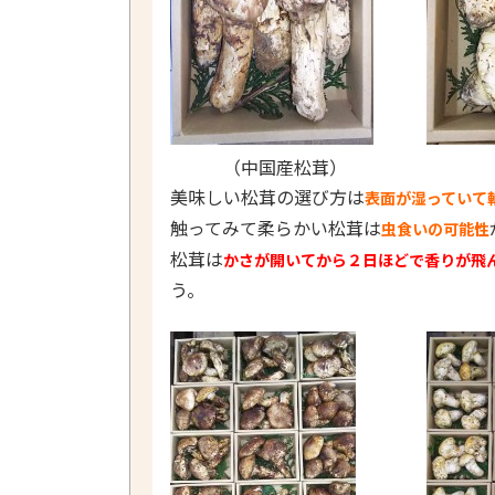
（中国産松茸） （カ
美味しい松茸の選び方は
表面が湿っていて
触ってみて柔らかい松茸は
虫食いの可能性
松茸は
かさが開いてから２日ほどで香りが飛
う。