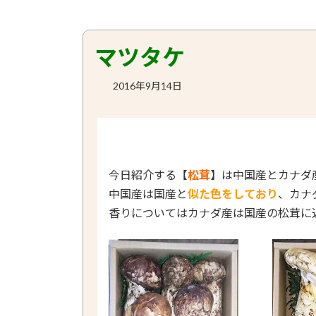
マツタケ
2016年9月14日
今日紹介する
【
松茸
】
は中国産とカナダ
中国産は国産と
似た色をしており
、カナ
香りについてはカナダ産は国産の松茸に