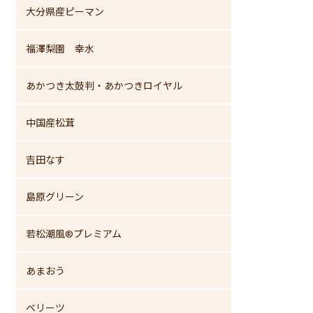
大分県産ピーマン
福澤梨園 幸水
あかつき太鼓判・あかつきロイヤル
中国産松茸
吉田なす
島原グリーン
若松潮風®プレミアム
あまおう
ベリーツ