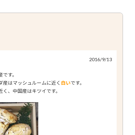
2016/9/13
産です。
ダ産はマッシュルームに近く
白い
です。
近く、中国産はキツイです。