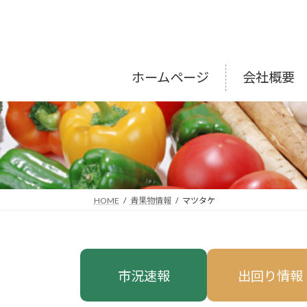
コ
ナ
ン
ビ
テ
ゲ
ン
ー
ツ
シ
ホームページ
会社概要
へ
ョ
ス
ン
キ
に
ッ
移
プ
動
HOME
青果物情報
マツタケ
市況速報
出回り情報