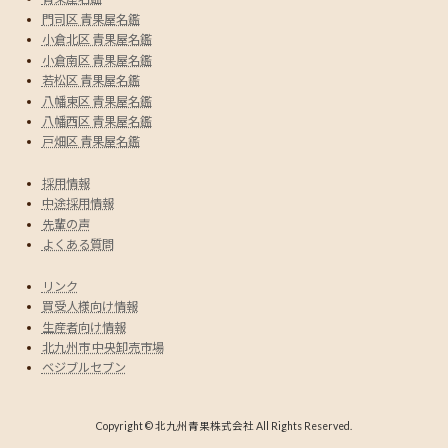
門司区 青果屋名鑑
小倉北区 青果屋名鑑
小倉南区 青果屋名鑑
若松区 青果屋名鑑
八幡東区 青果屋名鑑
八幡西区 青果屋名鑑
戸畑区 青果屋名鑑
採用情報
中途採用情報
先輩の声
よくある質問
リンク
買受人様向け情報
生産者向け情報
北九州市 中央卸売市場
ベジブルセブン
Copyright © 北九州青果株式会社 All Rights Reserved.