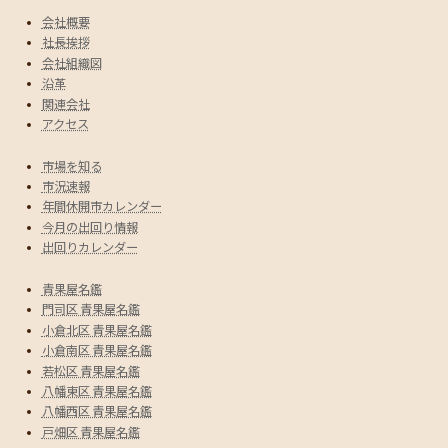
会社概要
社長挨拶
会社組織図
沿革
関連会社
アクセス
市場を知る
市況速報
年間休開市カレンダー
今月の出回り情報
出回りカレンダー
青果屋名鑑
門司区 青果屋名鑑
小倉北区 青果屋名鑑
小倉南区 青果屋名鑑
若松区 青果屋名鑑
八幡東区 青果屋名鑑
八幡西区 青果屋名鑑
戸畑区 青果屋名鑑