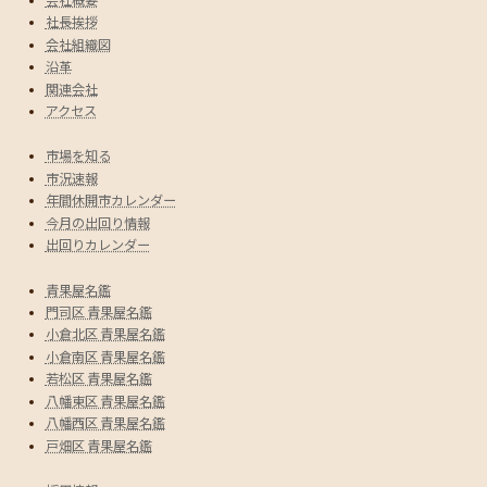
会社概要
社長挨拶
会社組織図
沿革
関連会社
アクセス
市場を知る
市況速報
年間休開市カレンダー
今月の出回り情報
出回りカレンダー
青果屋名鑑
門司区 青果屋名鑑
小倉北区 青果屋名鑑
小倉南区 青果屋名鑑
若松区 青果屋名鑑
八幡東区 青果屋名鑑
八幡西区 青果屋名鑑
戸畑区 青果屋名鑑