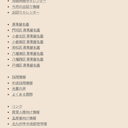
年間休開市カレンダー
今月の出回り情報
出回りカレンダー
青果屋名鑑
門司区 青果屋名鑑
小倉北区 青果屋名鑑
小倉南区 青果屋名鑑
若松区 青果屋名鑑
八幡東区 青果屋名鑑
八幡西区 青果屋名鑑
戸畑区 青果屋名鑑
採用情報
中途採用情報
先輩の声
よくある質問
リンク
買受人様向け情報
生産者向け情報
北九州市 中央卸売市場