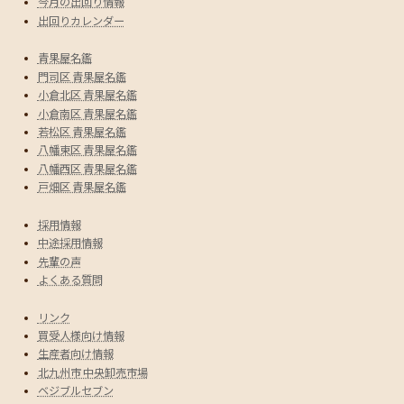
今月の出回り情報
出回りカレンダー
青果屋名鑑
門司区 青果屋名鑑
小倉北区 青果屋名鑑
小倉南区 青果屋名鑑
若松区 青果屋名鑑
八幡東区 青果屋名鑑
八幡西区 青果屋名鑑
戸畑区 青果屋名鑑
採用情報
中途採用情報
先輩の声
よくある質問
リンク
買受人様向け情報
生産者向け情報
北九州市 中央卸売市場
ベジブルセブン