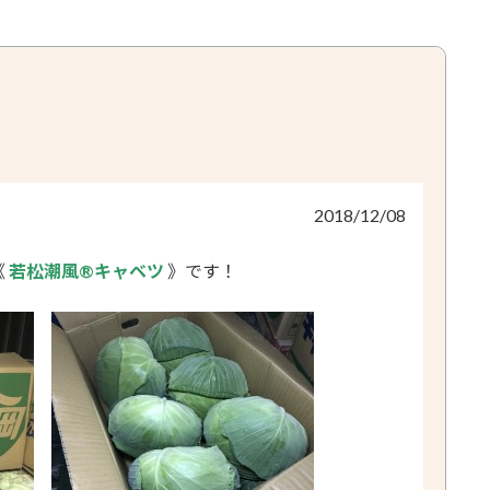
2018/12/08
《
若松潮風®キャベツ
》です！