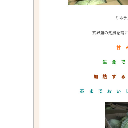
ミネラ
玄界灘の潮風を常に受
甘 
生 食 で
加 熱 す る
芯 ま で お い 