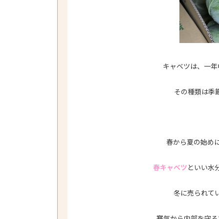
キャベツは、一年
その種類は季節
春から夏の始め
春キャベツ
といい水
冬に売られて
寒気から内部を守る