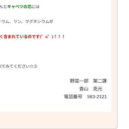
んと
キャベツの芯
には
リウム、リン、マグネシウム
が
く含まれているのです(゜o゜)！！！
べてみてください☆彡
野菜一部 第二課
香山 克元
電話番号 583-2121