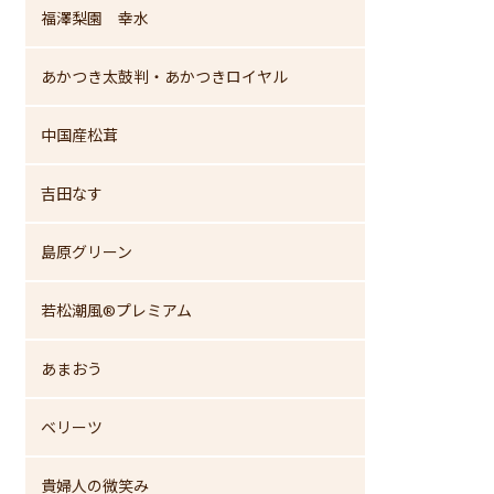
福澤梨園 幸水
あかつき太鼓判・あかつきロイヤル
中国産松茸
吉田なす
島原グリーン
若松潮風®プレミアム
あまおう
ベリーツ
貴婦人の微笑み