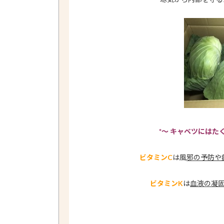
*～ キャベツにはた
ビタミンC
は風
邪の予防や
ビタミンK
は
血液の凝