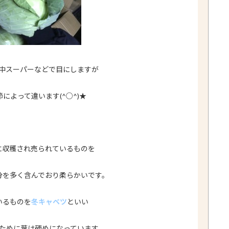
中スーパーなどで目にしますが
によって違います(^○^)★
に収穫され売られているものを
分を多く含んでおり柔らかいです。
いるものを
冬キャベツ
といい
ために葉は硬めになっています。