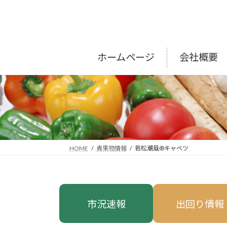
コ
ナ
ン
ビ
テ
ゲ
ン
ー
ツ
シ
ホームページ
会社概要
へ
ョ
ス
ン
キ
に
ッ
移
プ
動
HOME
青果物情報
若松潮風®キャベツ
市況速報
出回り情報