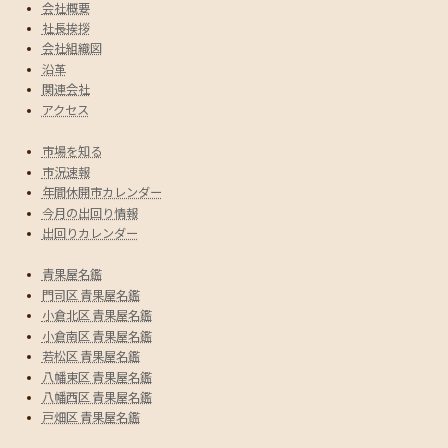
会社概要
社長挨拶
会社組織図
沿革
関連会社
アクセス
市場を知る
市況速報
年間休開市カレンダー
今月の出回り情報
出回りカレンダー
青果屋名鑑
門司区 青果屋名鑑
小倉北区 青果屋名鑑
小倉南区 青果屋名鑑
若松区 青果屋名鑑
八幡東区 青果屋名鑑
八幡西区 青果屋名鑑
戸畑区 青果屋名鑑