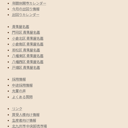
年間休開市カレンダー
今月の出回り情報
出回りカレンダー
青果屋名鑑
門司区 青果屋名鑑
小倉北区 青果屋名鑑
小倉南区 青果屋名鑑
若松区 青果屋名鑑
八幡東区 青果屋名鑑
八幡西区 青果屋名鑑
戸畑区 青果屋名鑑
採用情報
中途採用情報
先輩の声
よくある質問
リンク
買受人様向け情報
生産者向け情報
北九州市 中央卸売市場