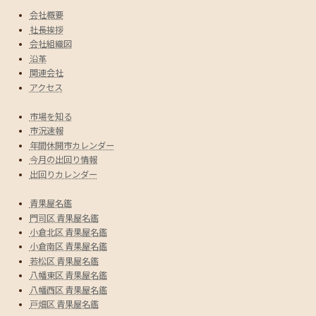
会社概要
社長挨拶
会社組織図
沿革
関連会社
アクセス
市場を知る
市況速報
年間休開市カレンダー
今月の出回り情報
出回りカレンダー
青果屋名鑑
門司区 青果屋名鑑
小倉北区 青果屋名鑑
小倉南区 青果屋名鑑
若松区 青果屋名鑑
八幡東区 青果屋名鑑
八幡西区 青果屋名鑑
戸畑区 青果屋名鑑