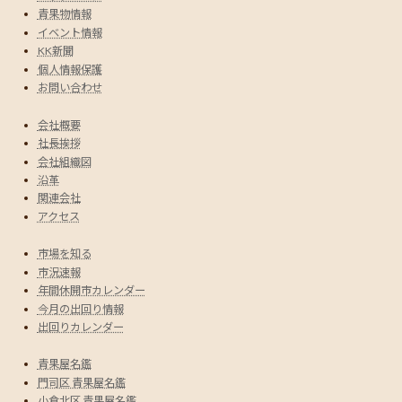
青果物情報
イベント情報
KK新聞
個人情報保護
お問い合わせ
会社概要
社長挨拶
会社組織図
沿革
関連会社
アクセス
市場を知る
市況速報
年間休開市カレンダー
今月の出回り情報
出回りカレンダー
青果屋名鑑
門司区 青果屋名鑑
小倉北区 青果屋名鑑