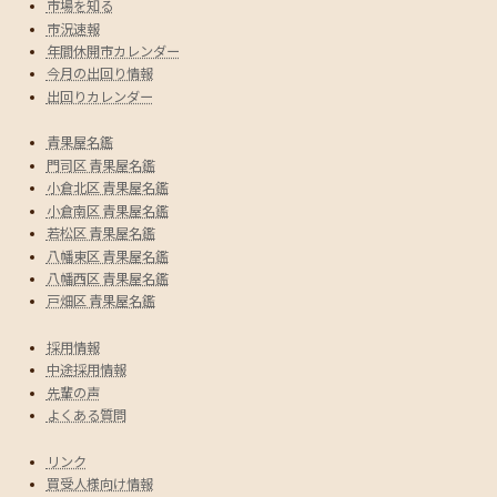
市場を知る
市況速報
年間休開市カレンダー
今月の出回り情報
出回りカレンダー
青果屋名鑑
門司区 青果屋名鑑
小倉北区 青果屋名鑑
小倉南区 青果屋名鑑
若松区 青果屋名鑑
八幡東区 青果屋名鑑
八幡西区 青果屋名鑑
戸畑区 青果屋名鑑
採用情報
中途採用情報
先輩の声
よくある質問
リンク
買受人様向け情報