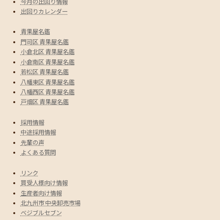
今月の出回り情報
出回りカレンダー
青果屋名鑑
門司区 青果屋名鑑
小倉北区 青果屋名鑑
小倉南区 青果屋名鑑
若松区 青果屋名鑑
八幡東区 青果屋名鑑
八幡西区 青果屋名鑑
戸畑区 青果屋名鑑
採用情報
中途採用情報
先輩の声
よくある質問
リンク
買受人様向け情報
生産者向け情報
北九州市 中央卸売市場
ベジブルセブン