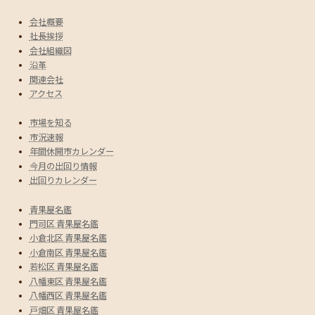
会社概要
社長挨拶
会社組織図
沿革
関連会社
アクセス
市場を知る
市況速報
年間休開市カレンダー
今月の出回り情報
出回りカレンダー
青果屋名鑑
門司区 青果屋名鑑
小倉北区 青果屋名鑑
小倉南区 青果屋名鑑
若松区 青果屋名鑑
八幡東区 青果屋名鑑
八幡西区 青果屋名鑑
戸畑区 青果屋名鑑