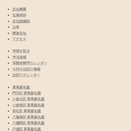
会社概要
社長挨拶
会社組織図
沿革
関連会社
アクセス
市場を知る
市況速報
年間休開市カレンダー
今月の出回り情報
出回りカレンダー
青果屋名鑑
門司区 青果屋名鑑
小倉北区 青果屋名鑑
小倉南区 青果屋名鑑
若松区 青果屋名鑑
八幡東区 青果屋名鑑
八幡西区 青果屋名鑑
戸畑区 青果屋名鑑