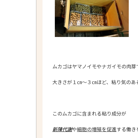
ムカゴはヤマノイモやナガイモの肉芽
大きさが１㎝～３㎝ほど、粘り気のあ
このムカゴに含まれる粘り成分が
新陳代謝
や
細胞の増殖を促進
する働き