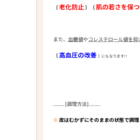
老化防止
肌の若さを保つ
〔
〕〔
また、
血糖値
や
コレステロール値を抑
高血圧の改善
〔
〕
にもなります!!
……… [調理方法] ………
※
皮はむかずにそのままの状態で調理