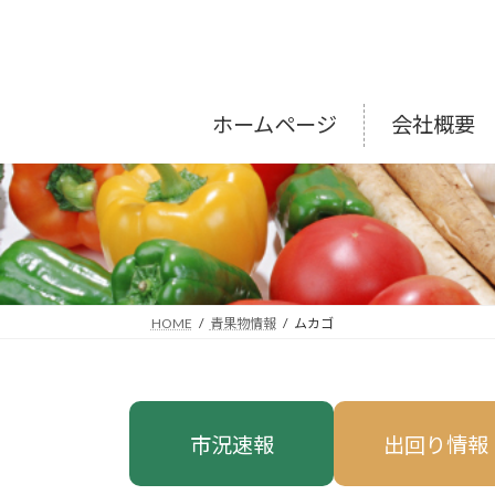
コ
ナ
ン
ビ
テ
ゲ
ン
ー
ツ
シ
ホームページ
会社概要
へ
ョ
ス
ン
キ
に
ッ
移
プ
動
HOME
青果物情報
ムカゴ
市況速報
出回り情報