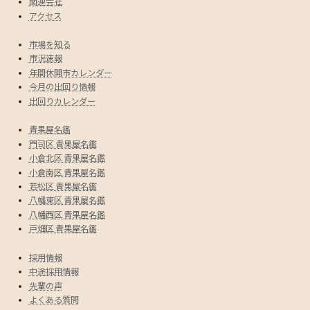
関連会社
アクセス
市場を知る
市況速報
年間休開市カレンダー
今月の出回り情報
出回りカレンダー
青果屋名鑑
門司区 青果屋名鑑
小倉北区 青果屋名鑑
小倉南区 青果屋名鑑
若松区 青果屋名鑑
八幡東区 青果屋名鑑
八幡西区 青果屋名鑑
戸畑区 青果屋名鑑
採用情報
中途採用情報
先輩の声
よくある質問