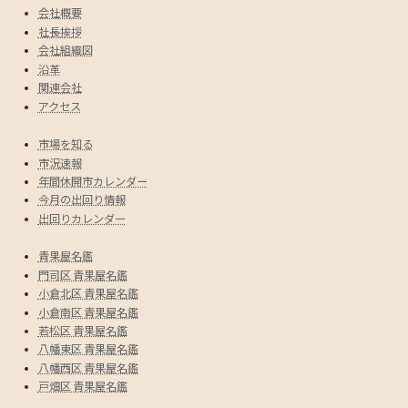
会社概要
社長挨拶
会社組織図
沿革
関連会社
アクセス
市場を知る
市況速報
年間休開市カレンダー
今月の出回り情報
出回りカレンダー
青果屋名鑑
門司区 青果屋名鑑
小倉北区 青果屋名鑑
小倉南区 青果屋名鑑
若松区 青果屋名鑑
八幡東区 青果屋名鑑
八幡西区 青果屋名鑑
戸畑区 青果屋名鑑