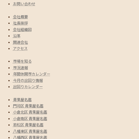
お問い合わせ
会社概要
社長挨拶
会社組織図
沿革
関連会社
アクセス
市場を知る
市況速報
年間休開市カレンダー
今月の出回り情報
出回りカレンダー
青果屋名鑑
門司区 青果屋名鑑
小倉北区 青果屋名鑑
小倉南区 青果屋名鑑
若松区 青果屋名鑑
八幡東区 青果屋名鑑
八幡西区 青果屋名鑑