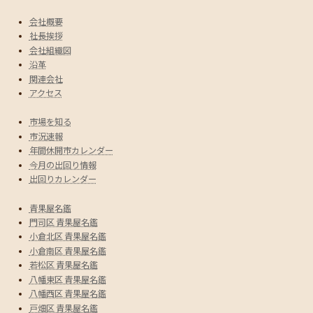
会社概要
社長挨拶
会社組織図
沿革
関連会社
アクセス
市場を知る
市況速報
年間休開市カレンダー
今月の出回り情報
出回りカレンダー
青果屋名鑑
門司区 青果屋名鑑
小倉北区 青果屋名鑑
小倉南区 青果屋名鑑
若松区 青果屋名鑑
八幡東区 青果屋名鑑
八幡西区 青果屋名鑑
戸畑区 青果屋名鑑