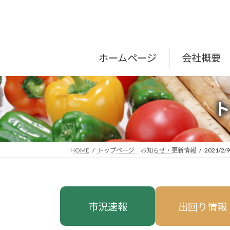
コ
ナ
ン
ビ
テ
ゲ
ン
ー
ツ
シ
ホームページ
会社概要
へ
ョ
ス
ン
キ
に
ッ
移
プ
動
HOME
トップページ お知らせ・更新情報
2021/2/9
市況速報
出回り情報