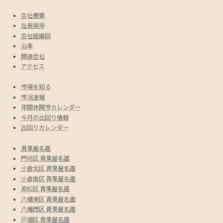
会社概要
社長挨拶
会社組織図
沿革
関連会社
アクセス
市場を知る
市況速報
年間休開市カレンダー
今月の出回り情報
出回りカレンダー
青果屋名鑑
門司区 青果屋名鑑
小倉北区 青果屋名鑑
小倉南区 青果屋名鑑
若松区 青果屋名鑑
八幡東区 青果屋名鑑
八幡西区 青果屋名鑑
戸畑区 青果屋名鑑