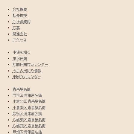
会社概要
社長挨拶
会社組織図
沿革
関連会社
アクセス
市場を知る
市況速報
年間休開市カレンダー
今月の出回り情報
出回りカレンダー
青果屋名鑑
門司区 青果屋名鑑
小倉北区 青果屋名鑑
小倉南区 青果屋名鑑
若松区 青果屋名鑑
八幡東区 青果屋名鑑
八幡西区 青果屋名鑑
戸畑区 青果屋名鑑