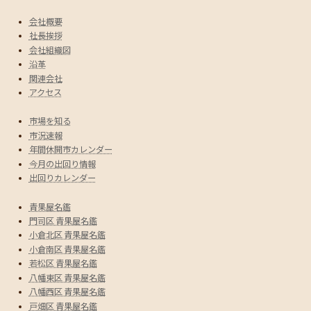
会社概要
社長挨拶
会社組織図
沿革
関連会社
アクセス
市場を知る
市況速報
年間休開市カレンダー
今月の出回り情報
出回りカレンダー
青果屋名鑑
門司区 青果屋名鑑
小倉北区 青果屋名鑑
小倉南区 青果屋名鑑
若松区 青果屋名鑑
八幡東区 青果屋名鑑
八幡西区 青果屋名鑑
戸畑区 青果屋名鑑