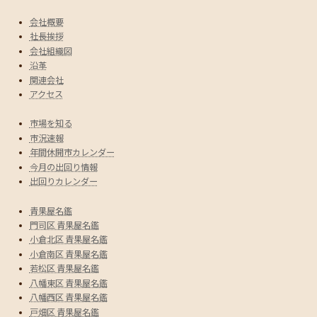
会社概要
社長挨拶
会社組織図
沿革
関連会社
アクセス
市場を知る
市況速報
年間休開市カレンダー
今月の出回り情報
出回りカレンダー
青果屋名鑑
門司区 青果屋名鑑
小倉北区 青果屋名鑑
小倉南区 青果屋名鑑
若松区 青果屋名鑑
八幡東区 青果屋名鑑
八幡西区 青果屋名鑑
戸畑区 青果屋名鑑