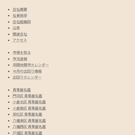
会社概要
社長挨拶
会社組織図
沿革
関連会社
アクセス
市場を知る
市況速報
年間休開市カレンダー
今月の出回り情報
出回りカレンダー
青果屋名鑑
門司区 青果屋名鑑
小倉北区 青果屋名鑑
小倉南区 青果屋名鑑
若松区 青果屋名鑑
八幡東区 青果屋名鑑
八幡西区 青果屋名鑑
戸畑区 青果屋名鑑