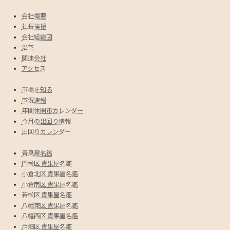
会社概要
社長挨拶
会社組織図
沿革
関連会社
アクセス
市場を知る
市況速報
年間休開市カレンダー
今月の出回り情報
出回りカレンダー
青果屋名鑑
門司区 青果屋名鑑
小倉北区 青果屋名鑑
小倉南区 青果屋名鑑
若松区 青果屋名鑑
八幡東区 青果屋名鑑
八幡西区 青果屋名鑑
戸畑区 青果屋名鑑