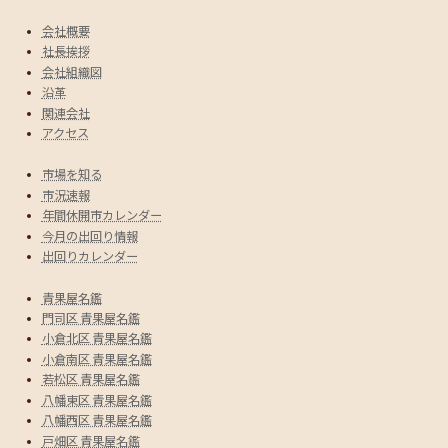
会社概要
社長挨拶
会社組織図
沿革
関連会社
アクセス
市場を知る
市況速報
年間休開市カレンダー
今月の出回り情報
出回りカレンダー
青果屋名鑑
門司区 青果屋名鑑
小倉北区 青果屋名鑑
小倉南区 青果屋名鑑
若松区 青果屋名鑑
八幡東区 青果屋名鑑
八幡西区 青果屋名鑑
戸畑区 青果屋名鑑