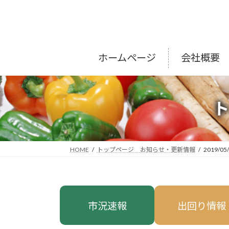
コ
ナ
ン
ビ
テ
ゲ
ン
ー
ツ
シ
ホームページ
会社概要
へ
ョ
ス
ン
キ
に
ッ
移
プ
動
HOME
トップページ お知らせ・更新情報
2019/05
市況速報
出回り情報