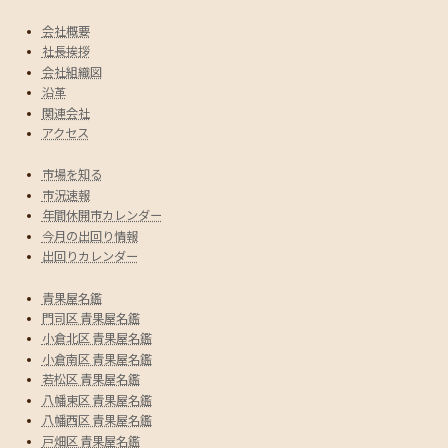
会社概要
社長挨拶
会社組織図
沿革
関連会社
アクセス
市場を知る
市況速報
年間休開市カレンダー
今月の出回り情報
出回りカレンダー
青果屋名鑑
門司区 青果屋名鑑
小倉北区 青果屋名鑑
小倉南区 青果屋名鑑
若松区 青果屋名鑑
八幡東区 青果屋名鑑
八幡西区 青果屋名鑑
戸畑区 青果屋名鑑