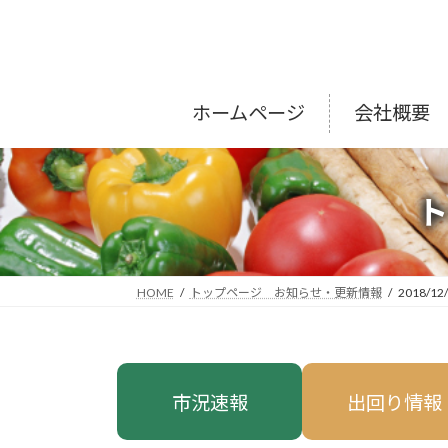
コ
ナ
ン
ビ
テ
ゲ
ン
ー
ツ
シ
ホームページ
会社概要
へ
ョ
ス
ン
キ
に
ッ
移
プ
動
HOME
トップページ お知らせ・更新情報
2018/12
市況速報
出回り情報