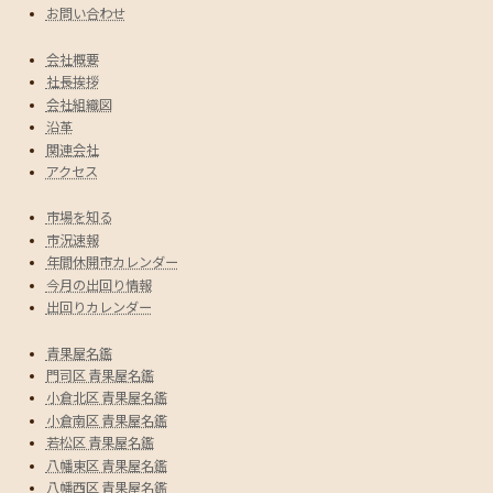
お問い合わせ
会社概要
社長挨拶
会社組織図
沿革
関連会社
アクセス
市場を知る
市況速報
年間休開市カレンダー
今月の出回り情報
出回りカレンダー
青果屋名鑑
門司区 青果屋名鑑
小倉北区 青果屋名鑑
小倉南区 青果屋名鑑
若松区 青果屋名鑑
八幡東区 青果屋名鑑
八幡西区 青果屋名鑑