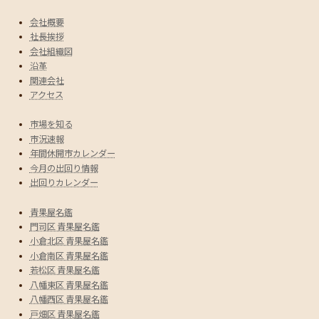
会社概要
社長挨拶
会社組織図
沿革
関連会社
アクセス
市場を知る
市況速報
年間休開市カレンダー
今月の出回り情報
出回りカレンダー
青果屋名鑑
門司区 青果屋名鑑
小倉北区 青果屋名鑑
小倉南区 青果屋名鑑
若松区 青果屋名鑑
八幡東区 青果屋名鑑
八幡西区 青果屋名鑑
戸畑区 青果屋名鑑