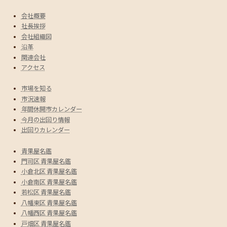
会社概要
社長挨拶
会社組織図
沿革
関連会社
アクセス
市場を知る
市況速報
年間休開市カレンダー
今月の出回り情報
出回りカレンダー
青果屋名鑑
門司区 青果屋名鑑
小倉北区 青果屋名鑑
小倉南区 青果屋名鑑
若松区 青果屋名鑑
八幡東区 青果屋名鑑
八幡西区 青果屋名鑑
戸畑区 青果屋名鑑