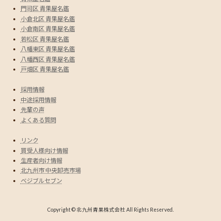
門司区 青果屋名鑑
小倉北区 青果屋名鑑
小倉南区 青果屋名鑑
若松区 青果屋名鑑
八幡東区 青果屋名鑑
八幡西区 青果屋名鑑
戸畑区 青果屋名鑑
採用情報
中途採用情報
先輩の声
よくある質問
リンク
買受人様向け情報
生産者向け情報
北九州市 中央卸売市場
ベジブルセブン
Copyright © 北九州青果株式会社 All Rights Reserved.