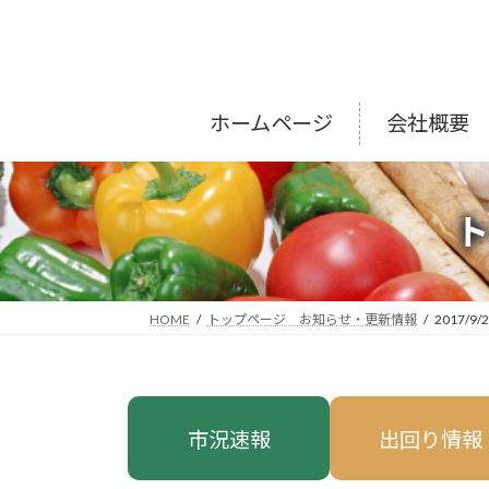
コ
ナ
ン
ビ
テ
ゲ
ン
ー
ツ
シ
ホームページ
会社概要
へ
ョ
ス
ン
キ
に
ッ
移
プ
動
HOME
トップページ お知らせ・更新情報
2017/9/
市況速報
出回り情報