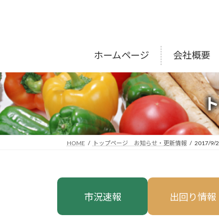
コ
ナ
ン
ビ
テ
ゲ
ン
ー
ツ
シ
ホームページ
会社概要
へ
ョ
ス
ン
キ
に
ッ
移
プ
動
HOME
トップページ お知らせ・更新情報
2017/9/
市況速報
出回り情報