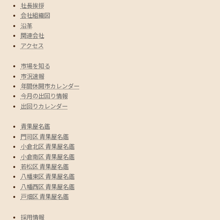
社長挨拶
会社組織図
沿革
関連会社
アクセス
市場を知る
市況速報
年間休開市カレンダー
今月の出回り情報
出回りカレンダー
青果屋名鑑
門司区 青果屋名鑑
小倉北区 青果屋名鑑
小倉南区 青果屋名鑑
若松区 青果屋名鑑
八幡東区 青果屋名鑑
八幡西区 青果屋名鑑
戸畑区 青果屋名鑑
採用情報