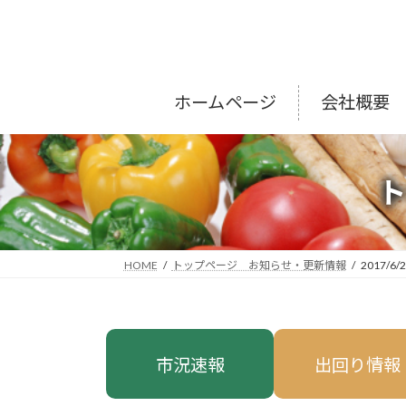
コ
ナ
ン
ビ
テ
ゲ
ン
ー
ツ
シ
ホームページ
会社概要
へ
ョ
ス
ン
キ
に
ッ
移
プ
動
HOME
トップページ お知らせ・更新情報
2017/6/
市況速報
出回り情報