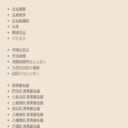
会社概要
社長挨拶
会社組織図
沿革
関連会社
アクセス
市場を知る
市況速報
年間休開市カレンダー
今月の出回り情報
出回りカレンダー
青果屋名鑑
門司区 青果屋名鑑
小倉北区 青果屋名鑑
小倉南区 青果屋名鑑
若松区 青果屋名鑑
八幡東区 青果屋名鑑
八幡西区 青果屋名鑑
戸畑区 青果屋名鑑