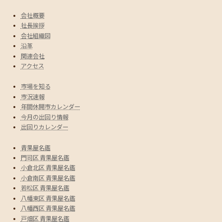
会社概要
社長挨拶
会社組織図
沿革
関連会社
アクセス
市場を知る
市況速報
年間休開市カレンダー
今月の出回り情報
出回りカレンダー
青果屋名鑑
門司区 青果屋名鑑
小倉北区 青果屋名鑑
小倉南区 青果屋名鑑
若松区 青果屋名鑑
八幡東区 青果屋名鑑
八幡西区 青果屋名鑑
戸畑区 青果屋名鑑