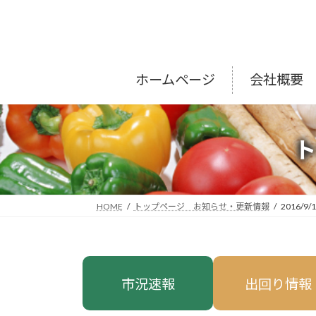
コ
ナ
ン
ビ
テ
ゲ
ン
ー
ツ
シ
ホームページ
会社概要
へ
ョ
ス
ン
キ
に
ッ
移
プ
動
HOME
トップページ お知らせ・更新情報
2016/9/
市況速報
出回り情報