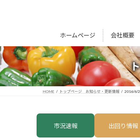
コ
ナ
ン
ビ
テ
ゲ
ン
ー
ツ
シ
ホームページ
会社概要
へ
ョ
ス
ン
キ
に
ッ
移
プ
動
HOME
トップページ お知らせ・更新情報
2016/6/
市況速報
出回り情報