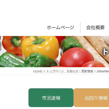
コ
ナ
ン
ビ
テ
ゲ
ン
ー
ツ
シ
ホームページ
会社概要
へ
ョ
ス
ン
キ
に
ッ
移
プ
動
HOME
トップページ お知らせ・更新情報
2026/06
市況速報
出回り情報