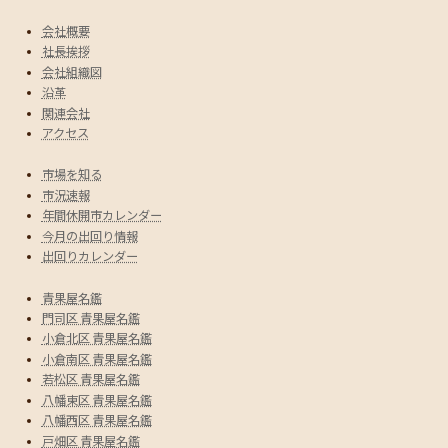
会社概要
社長挨拶
会社組織図
沿革
関連会社
アクセス
市場を知る
市況速報
年間休開市カレンダー
今月の出回り情報
出回りカレンダー
青果屋名鑑
門司区 青果屋名鑑
小倉北区 青果屋名鑑
小倉南区 青果屋名鑑
若松区 青果屋名鑑
八幡東区 青果屋名鑑
八幡西区 青果屋名鑑
戸畑区 青果屋名鑑