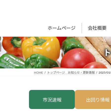
コ
ナ
ン
ビ
テ
ゲ
ン
ー
ツ
シ
ホームページ
会社概要
へ
ョ
ス
ン
キ
に
ッ
移
プ
動
HOME
トップページ お知らせ・更新情報
2025/01
市況速報
出回り情報