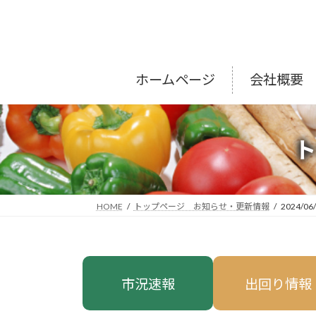
コ
ナ
ン
ビ
テ
ゲ
ン
ー
ツ
シ
ホームページ
会社概要
へ
ョ
ス
ン
キ
に
ッ
移
プ
動
HOME
トップページ お知らせ・更新情報
2024/06
市況速報
出回り情報